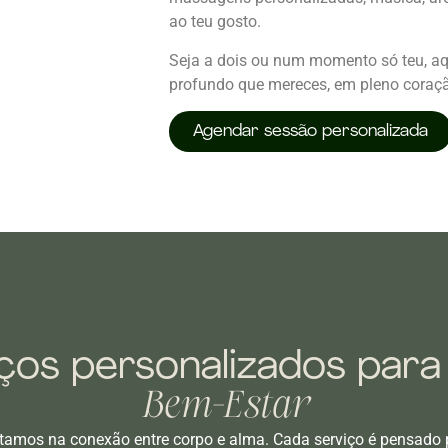
ao teu gosto.
Seja a dois ou num momento só teu, aq
profundo que mereces, em pleno coraçã
Agendar sessão personalizada
ços personalizados para
Bem-Estar
amos na conexão entre corpo e alma. Cada serviço é pensado p