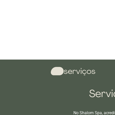
serviços
Servi
No Shalom Spa, acredit