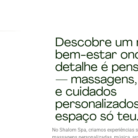
Descobre um 
bem-estar on
detalhe é pens
— massagens,
e cuidados
personalizado
espaço só teu
No Shalom Spa, criamos experiências s
massagens personalizadas, música, a