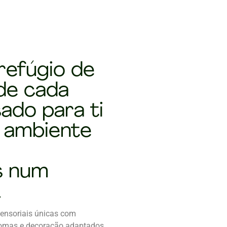
refúgio de
de cada
ado para ti
 ambiente
s num
.
ensoriais únicas com
romas e decoração adaptados