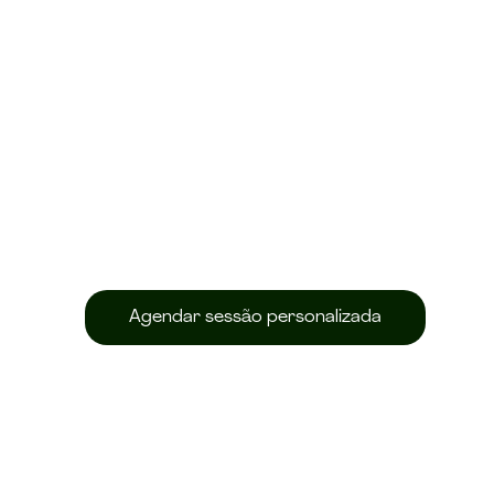
bre
serviços
preçário
contacto
Feel your soul
sten to your bo
Agendar sessão personalizada