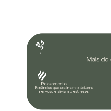
Mais do
Relaxamento
Essências que acalmam o sistema
nervoso e aliviam o estresse.