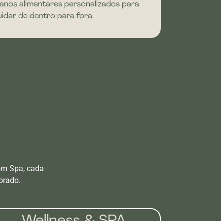
lanos alimentares personalizados para
uidar de dentro para fora.
om Spa, cada
orado.