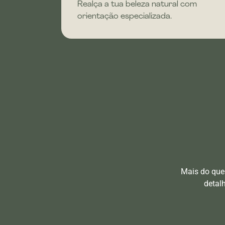
Realça a tua beleza natural com
orientação especializada.
Mais do que
detal