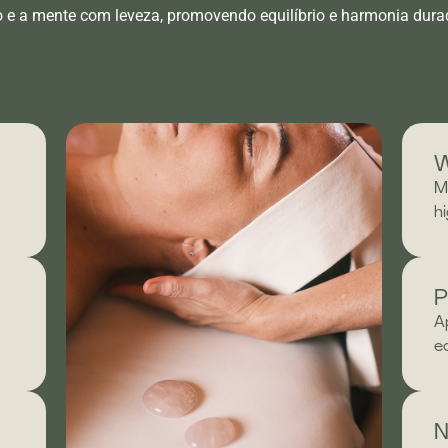
o e a mente com leveza, promovendo equilíbrio e harmonia dura
W
M
h
P
A
e
N